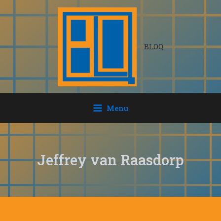
Ga
naar
de
inhoud
BLOQ
Menu
Jeffrey van Raasdorp