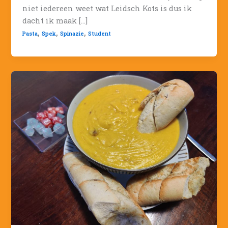
niet iedereen weet wat Leidsch Kots is dus ik
dacht ik maak […]
,
,
,
Pasta
Spek
Spinazie
Student