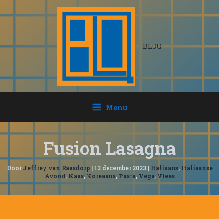
Ga
naar
de
inhoud
BLOQ
Menu
Fusion Lasagna
Door
Jeffrey van Raasdorp
|
13 december 2023
|
Italiaans
,
Italiaanse
Avond
,
Kaas
,
Koreaans
,
Pasta
,
Vega
,
Vlees