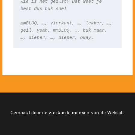
Wie is het geilst? Dat weet je 
best dus buk snel
mmBLOQ, …, vierkant, …, lekker, …, 
geil, yeah, mmBLOQ, …, buk maar, 
…, dieper, …, dieper, okay.
Gemaakt door de vierkante mensen van de Websub.