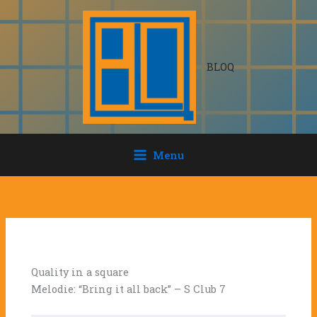
Ga
naar
de
inhoud
BLOQ
Menu
Quality in a square
Melodie: “Bring it all back” – S Club 7