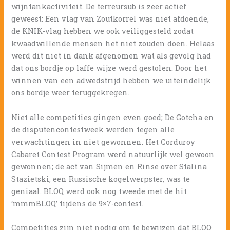
wijntankactiviteit. De terreursub is zeer actief
geweest: Een vlag van Zoutkorrel was niet afdoende,
de KNIK-vlag hebben we ook veiliggesteld zodat
kwaadwillende mensen het niet zouden doen. Helaas
werd dit niet in dank afgenomen wat als gevolg had
dat ons bordje op laffe wijze werd gestolen. Door het
winnen van een adwedstrijd hebben we uiteindelijk
ons bordje weer teruggekregen.
Niet alle competities gingen even goed; De Gotcha en
de disputencontestweek werden tegen alle
verwachtingen in niet gewonnen. Het Corduroy
Cabaret Contest Program werd natuurlijk wel gewoon
gewonnen; de act van Sijmen en Rinse over Stalina
Stazietski, een Russische kogelwerpster, was te
geniaal. BLOQ werd ook nog tweede met de hit
‘mmmBLOQ’ tijdens de 9×7-contest.
Competities zijn niet nodig om te bewijzen dat BLOQ