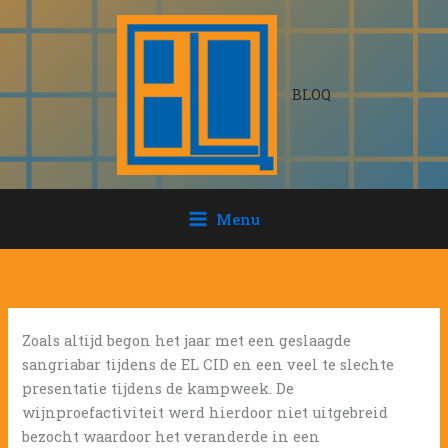
Ga
naar
de
inhoud
BLOQ
Menu
Zoals altijd begon het jaar met een geslaagde
sangriabar tijdens de EL CID en een veel te slechte
presentatie tijdens de kampweek. De
wijnproefactiviteit werd hierdoor niet uitgebreid
bezocht waardoor het veranderde in een