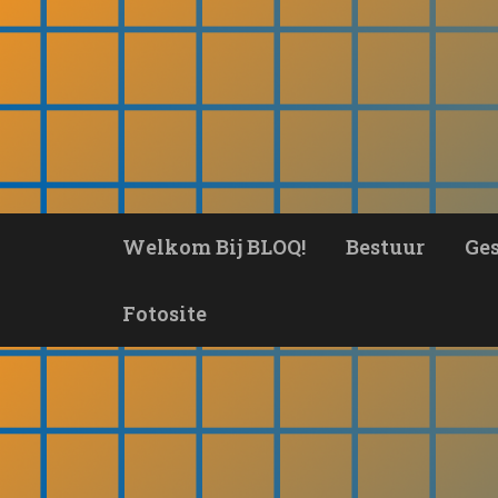
Ga
naar
de
inhoud
Welkom Bij BLOQ!
Bestuur
Ge
Fotosite