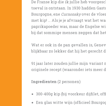
De Franse kip die ik jullie heb voorgesc
toeval is ontstaan. In 1930 hadden Gast
Bourgogne, ene
Curnonsky
over de vloe
met kip! … Als je je afvraagt wat het w
paprikapoeder was, maar de Engelse wik
bij dat sommige mensen zeggen dat het 
Wat er ook in de pan gevallen is, Gene
blijkbaar zo lekker dat hij het gerecht
91 jaar later zouden jullie mijn varia
originele recept (waaronder iets meer d
Ingredienten
(2 personen)
300-400g kip (bij voorkeur dijfilet, off
Een glas witte wijn (officieel Bourg