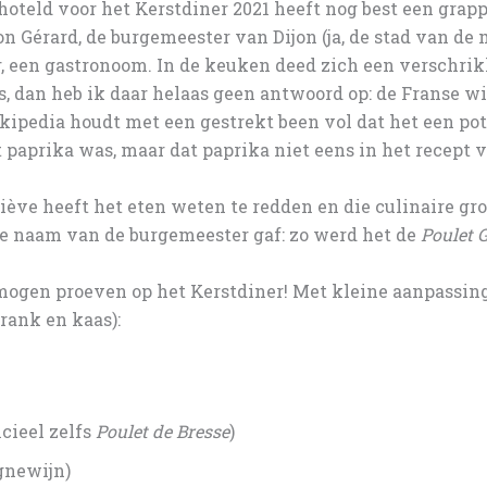
hoteld voor het Kerstdiner 2021 heeft nog best een grappi
on Gérard, de burgemeester van Dijon (ja, de stad van de
r, een gastronoom. In de keuken deed zich een verschrikk
as, dan heb ik daar helaas geen antwoord op: de Franse wi
ipedia houdt met een gestrekt been vol dat het een pot
paprika was, maar dat paprika niet eens in het recept 
viève heeft het eten weten te redden en die culinaire g
 de naam van de burgemeester gaf: zo werd het de
Poulet 
nt mogen proeven op het Kerstdiner! Met kleine aanpass
rank en kaas):
icieel zelfs
Poulet de Bresse
)
ognewijn)