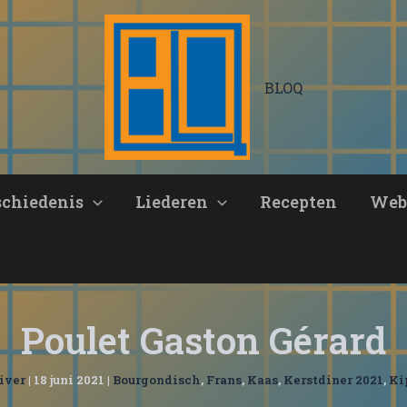
BLOQ
schiedenis
Liederen
Recepten
Web
Poulet Gaston Gérard
iver
|
18 juni 2021
|
Bourgondisch
,
Frans
,
Kaas
,
Kerstdiner 2021
,
Ki