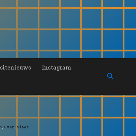
sitenieuws
Instagram
Zoeken
p
,
Oven
,
Vlees