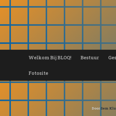
Ga
naar
de
inhoud
Welkom Bij BLOQ!
Bestuur
Ge
Fotosite
Door
Sem Klu