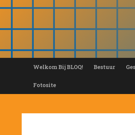
Ga
naar
de
inhoud
Welkom Bij BLOQ!
Bestuur
Ge
Fotosite