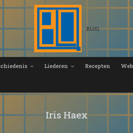
BLOQ
schiedenis
Liederen
Recepten
Web
Iris Haex