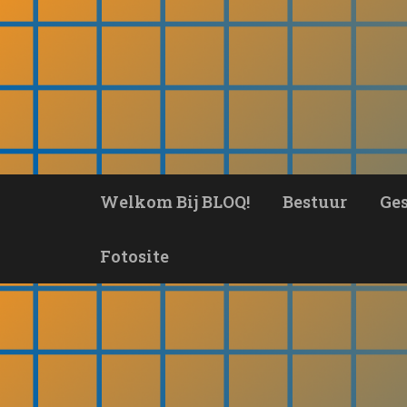
Ga
naar
de
inhoud
Welkom Bij BLOQ!
Bestuur
Ge
Fotosite