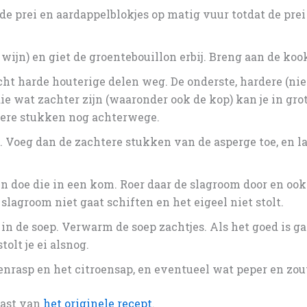
 de prei en aardappelblokjes op matig vuur totdat de pre
wijn) en giet de groentebouillon erbij. Breng aan de koo
écht harde houterige delen weg. De onderste, hardere (ni
die wat zachter zijn (waaronder ook de kop) kan je in gr
htere stukken nog achterwege.
. Voeg dan de zachtere stukken van de asperge toe, en l
n doe die in een kom. Roer daar de slagroom door en ook 
slagroom niet gaat schiften en het eigeel niet stolt.
in de soep. Verwarm de soep zachtjes. Als het goed is ga
olt je ei alsnog.
nrasp en het citroensap, en eventueel wat peper en zout.
past van
het originele recept
.