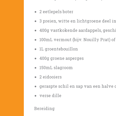
2 eetlepels boter
3 preien, witte en lichtgroene deel i
400g vastkokende aardappels, geschil
100mL vermout (bijv. Nouilly Prat) of
1L groentebouillon
400g groene asperges
150mL slagroom
2 eidooiers
geraspte schil en sap van een halve 
verse dille
Bereiding