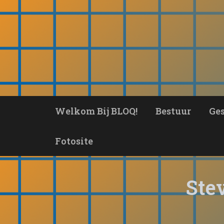
Ga
naar
de
inhoud
Welkom Bij BLOQ!
Bestuur
Ge
Fotosite
Ste