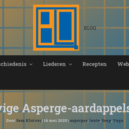
BLOQ
schiedenis
Liederen
Recepten
Web
vige Asperge-aardappel
Door
Sem Kluiver
|
16 mei 2025
|
asperges
,
lente
,
Soep
,
Vega