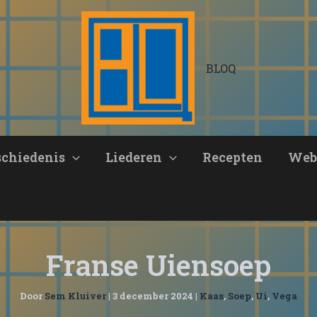
BLOQ
schiedenis
Liederen
Recepten
Web
Franse Uiensoep
Door
Sem Kluiver
|
3 december 2024
|
Kaas
,
Soep
,
Ui
,
Vega