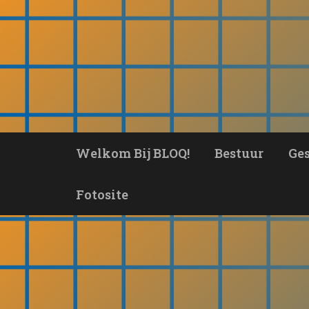
Ga
naar
de
inhoud
Welkom Bij BLOQ!
Bestuur
Ge
Fotosite