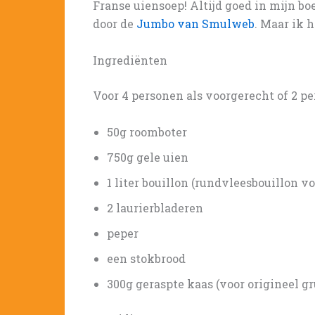
Franse uiensoep! Altijd goed in mijn bo
door de
Jumbo van Smulweb
. Maar ik 
Ingrediënten
Voor 4 personen als voorgerecht of 2 p
50g roomboter
750g gele uien
1 liter bouillon (rundvleesbouillon v
2 laurierbladeren
peper
een stokbrood
300g geraspte kaas (voor origineel g